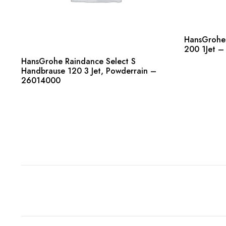
HansGrohe 
Weiterles
200 1Jet 
HansGrohe Raindance Select S
Handbrause 120 3 Jet, Powderrain –
Weiterlesen
26014000