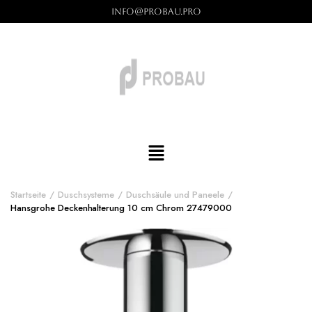
info@probau.pro
Startseite
Duschsysteme
Duschsäule und Paneele
Hansgrohe Deckenhalterung 10 cm Chrom 27479000