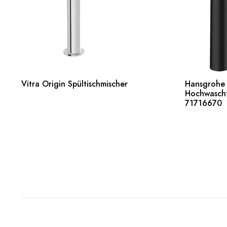
Weiterlesen
Vitra Origin Spültischmischer
Hansgrohe T
Hochwascht
Weiterles
71716670